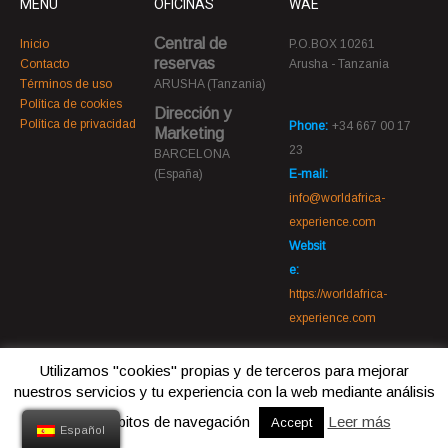
MENU
OFICINAS
WAE
Central de
Inicio
P.O.BOX 10261
reservas
Contacto
Arusha - Tanzania
Términos de uso
ARUSHA (Tanzania)
Política de cookies
Dirección y
Política de privacidad
Phone:
+34 667 00 17
Marketing
23
BARCELONA
(España)
E-mail:
info@worldafrica-
experience.com
Websit
e:
https://worldafrica-
experience.com
Utilizamos "cookies" propias y de terceros para mejorar
nuestros servicios y tu experiencia con la web mediante análisis
© 2022 World Africa Experiencie. Todos los derechos reservados
Web by Daniel Cabiscol
de tus hábitos de navegación
Leer más
Accept
Español